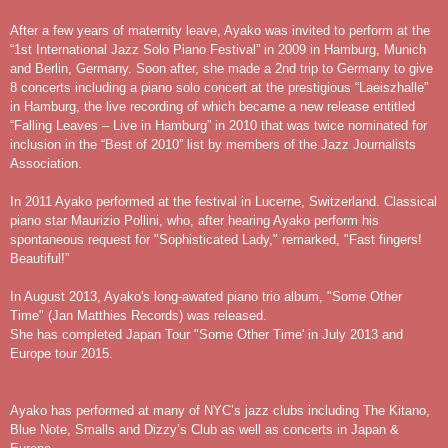
After a few years of maternity leave, Ayako was invited to perform at the
“1st International Jazz Solo Piano Festival” in 2009 in Hamburg, Munich
and Berlin, Germany. Soon after, she made a 2nd trip to Germany to give
8 concerts including a piano solo concert at the prestigious “Laeiszhalle”
in Hamburg, the live recording of which became a new release entitled
“Falling Leaves – Live in Hamburg” in 2010 that was twice nominated for
inclusion in the “Best of 2010” list by members of the Jazz Journalists
Association.
In 2011 Ayako performed at the festival in Lucerne, Switzerland. Classical
piano star Maurizio Pollini, who, after hearing Ayako perform his
spontaneous request for "Sophisticated Lady," remarked, "Fast fingers!
Beautiful!”
In August 2013, Ayako's long-awated piano trio album, "Some Other
Time" (Jan Matthies Records) was released.
She has completed Japan Tour "Some Other Time' in July 2013 and
Europe tour 2015.
Ayako has performed at many of NYC’s jazz clubs including The Kitano,
Blue Note, Smalls and Dizzy’s Club as well as concerts in Japan &