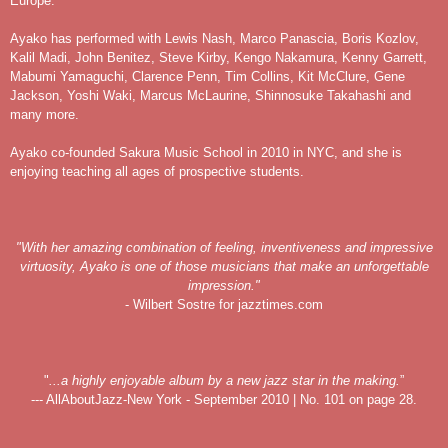
Europe.
Ayako has performed with Lewis Nash, Marco Panascia, Boris Kozlov,
Kalil Madi, John Benitez, Steve Kirby, Kengo Nakamura, Kenny Garrett,
Mabumi Yamaguchi, Clarence Penn, Tim Collins, Kit McClure, Gene
Jackson, Yoshi Waki, Marcus McLaurine, Shinnosuke Takahashi and
many more.
Ayako co-founded Sakura Music School in 2010 in NYC, and she is
enjoying teaching all ages of prospective students.
"With her amazing combination of feeling, inventiveness and impressive
virtuosity, Ayako is one of those musicians that make an unforgettable
impression."
- Wilbert Sostre for jazztimes.com
"
...a highly enjoyable album by a new jazz star in the making.
”
--- AllAboutJazz-New York - September 2010 | No. 101 on page 28.