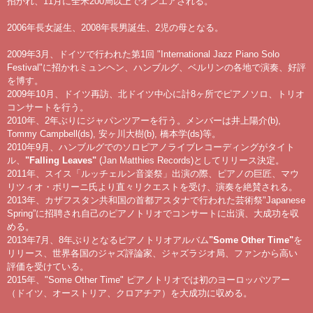
招かれ、11月に全米200局以上でオンエアされる。
2006年長女誕生、2008年長男誕生、2児の母となる。
2009年3月、ドイツで行われた第1回 "International Jazz Piano Solo
Festival"に招かれミュンヘン、ハンブルグ、ベルリンの各地で演奏、好評
を博す。
2009年10月、ドイツ再訪、北ドイツ中心に計8ヶ所でピアノソロ、トリオ
コンサートを行う。
2010年、2年ぶりにジャパンツアーを行う。メンバーは井上陽介(b),
Tommy Campbell(ds), 安ヶ川大樹(b), 橋本学(ds)等。
2010年9月、ハンブルグでのソロピアノライブレコーディングがタイト
ル、
"Falling Leaves"
(Jan Matthies Records)としてリリース決定。
2011年、スイス「ルッチェルン音楽祭」出演の際、ピアノの巨匠、マウ
リツィオ・ポリーニ氏より直々リクエストを受け、演奏を絶賛される。
2013年、カザフスタン共和国の首都アスタナで行われた芸術祭"Japanese
Spring”に招聘され自己のピアノトリオでコンサートに出演、大成功を収
める。
2013年7月、8年ぶりとなるピアノトリオアルバム
"Some Other Time"
を
リリース、世界各国のジャズ評論家、ジャズラジオ局、ファンから高い
評価を受けている。
2015年、"Some Other Time" ピアノトリオでは初のヨーロッパツアー
（ドイツ、オーストリア、クロアチア）を大成功に収める。