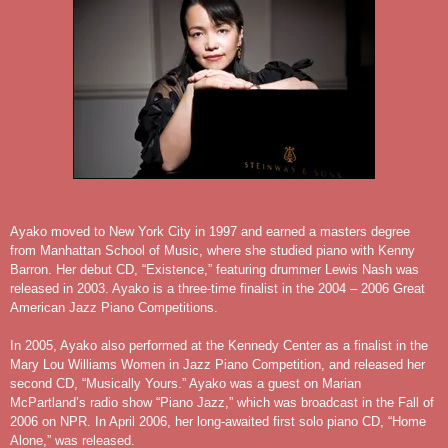
Ayako moved to New York City in 1997 and earned a masters degree
from Manhattan School of Music, where she studied piano with Kenny
Barron. Her debut CD, “Existence,” featuring drummer Lewis Nash was
released in 2003. Ayako is a three-time finalist in the 2004 – 2006 Great
American Jazz Piano Competitions.
In 2005, Ayako also performed at the Kennedy Center as a finalist in the
Mary Lou Williams Women in Jazz Piano Competition, and released her
second CD, “Musically Yours.” Ayako was a guest on Marian
McPartland’s radio show “Piano Jazz,” which was broadcast in the Fall of
2006 on NPR. In April 2006, her long-awaited first solo piano CD, “Home
Alone,” was released.