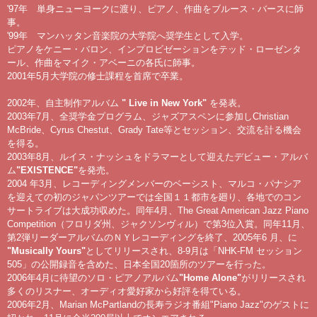
'97年 単身ニューヨークに渡り、ピアノ、作曲をブルース・バースに師
事。
'99年 マンハッタン音楽院の大学院へ奨学生として入学。
ピアノをケニー・バロン、インプロビゼーションをテッド・ローゼンタ
ール、作曲をマイク・アベーニの各氏に師事。
2001年5月大学院の修士課程を首席で卒業。
2002年、自主制作アルバム
" Live in New York"
を発表。
2003年7月、全奨学金プログラム、ジャズアスペンに参加しChristian
McBride、Cyrus Chestut、Grady Tate等とセッション、交流を計る機会
を得る。
2003年8月、ルイス・ナッシュをドラマーとして迎えたデビュー・アルバ
ム
"EXISTENCE"
を発売。
2004 年3月、レコーディングメンバーのベーシスト、マルコ・パナシア
を迎えての初のジャパンツアーでは全国１１都市を廻り、各地でのコン
サートライブは大成功収めた。同年4月、The Great American Jazz Piano
Competition（フロリダ州、ジャクソンヴィル）で第3位入賞。同年11月、
第2弾リーダーアルバムのＮＹレコーディングを終了、2005年6 月、に
"Musically Yours"
としてリリースされ、8-9月は「NHK-FM セッション
505」の公開録音を含めた、日本全国20箇所のツアーを行った。
2006年4月に待望のソロ・ピアノアルバム
"Home Alone"
がリリースされ
多くのリスナー、オーディオ愛好家から好評を得ている。
2006年2月、Marian McPartlandの長寿ラジオ番組"Piano Jazz"のゲストに