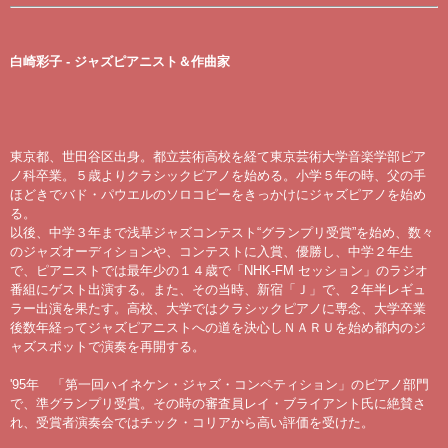
白崎彩子 - ジャズピアニスト＆作曲家
東京都、世田谷区出身。都立芸術高校を経て東京芸術大学音楽学部ピア
ノ科卒業。５歳よりクラシックピアノを始める。小学５年の時、父の手
ほどきでバド・パウエルのソロコピーをきっかけにジャズピアノを始め
る。
以後、中学３年まで浅草ジャズコンテスト“グランプリ受賞”を始め、数々
のジャズオーディションや、コンテストに入賞、優勝し、中学２年生
で、ピアニストでは最年少の１４歳で「NHK-FM セッション」のラジオ
番組にゲスト出演する。また、その当時、新宿「Ｊ」で、２年半レギュ
ラー出演を果たす。高校、大学ではクラシックピアノに専念、大学卒業
後数年経ってジャズピアニストへの道を決心しＮＡＲＵを始め都内のジ
ャズスポットで演奏を再開する。
'95年 「第一回ハイネケン・ジャズ・コンペティション」のピアノ部門
で、準グランプリ受賞。その時の審査員レイ・ブライアント氏に絶賛さ
れ、受賞者演奏会ではチック・コリアから高い評価を受けた。