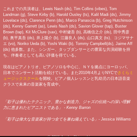
これまでの共演者は、Lewis Nash (ds), Tim Collins (vibes), Tom
Landman (g), Steve Kirby (b), Harold Ousley (ts), Kalil Madi (ds), Jimmy
Lovelace (ds), Clarence Penn (ds), Marco Panascia (b), Greg Hutchinson
(ds), Kenny Garrett (as), Lewis Nash (ds), Savion Glover (tap), Buster
Brown (tap), Kit McClure (sax), 中村健吾 (b), 高橋信之介 (ds), 田中秀彦
(b), 奥平真吾 (ds), 井上陽介 (b), 江藤良人 (ds), 山口真文 (ts)、コジマサナ
エ (vo), Noriko Ueda (b), Yoshi Waki (b), Tommy Campbell(ds), Jaime Aff
(ds) 他多数。また、シンガー、タップダンサーとの豊富な共演経験を持
ち、伴奏者としても高い評価を得ている。
現在はピアノトリオ、ピアノソロを中心に、ＮＹを拠点にヨーロッパ、
日本でコンサート活動を続けている。また2010年4月よりNYCで
さくらミ
ュージックスクール
を開校。ピアノ個人レッスンと乳幼児の日本語音楽
クラスで未来の音楽家を育成中。
「彩子は優れたテクニック、豊かな創造力、ジャズの伝統への深い理解
力に恵まれたピアニストである」 - Kenny Barron
「彩子は偉大な音楽家が持つ全てを兼ね備えている」- Jessica Williams